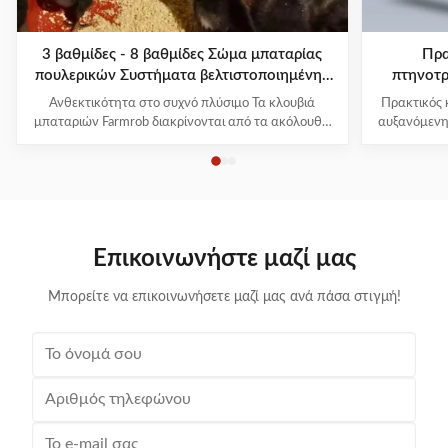
3 βαθμίδες - 8 βαθμίδες Σώμα μπαταρίας
Πρα
πουλερικών Συστήματα βελτιστοποιημένης
πτηνοτρ
κατανάλωσης Κλουβί ανατροφής νεοσσών
βαθμίδ
Ανθεκτικότητα στο συχνό πλύσιμο Τα κλουβιά
Πρακτικός 
μπαταριών Farmrob διακρίνονται από τα ακόλουθα
αυξανόμενη
στοιχεία που εξασφαλίζουν εξαιρετική ποιότητα:
διαβίωση τ
1Μπορεί να αναθρέψει κοτόπουλα που
των ζώων
αναπαράγονται και αναπτύσσονται για 1 έως 105
ευημερίας
ημέρες. Οι κοτόπουλοι μεγαλώνουν ομοιόμορφα. 2Η
ζώων, συμ
διαφορά στρωμάτων του εξοπλισμού κ...
Επικοινωνήστε μαζί μας
Μπορείτε να επικοινωνήσετε μαζί μας ανά πάσα στιγμή!