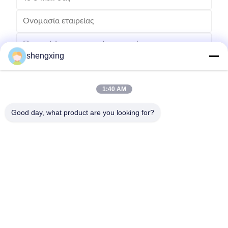
shengxing
1:40 AM
Στείλε
Good day, what product are you looking for?
86-028-6118-1606
Johnzhu@farmrob.com