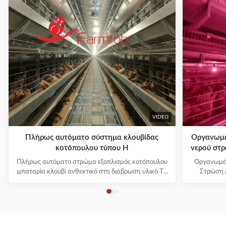
VIDEO
Πλήρως αυτόματο σύστημα κλουβίδας
Οργανωμέ
κοτόπουλου τύπου H
νερού στ
Πλήρως αυτόματο στρώμα εξοπλισμός κοτόπουλου
Οργανωμέν
μπαταρία κλουβί ανθεκτικό στη διάβρωση υλικό Τα
Στρώση 
συστήματα κλουβιών κοτόπουλων περιλαμβάνουν:
Αυτό
1Σύστημα πλαισίου κλουβιού 2Σύστημα
κατασκε
τροφοδοσίας τροχοφόρου 3Συστήματα
δεκαετίες ε
κατανάλωσης 4Σύστημα καθαρισμού κοπριάς
τεχνολογι
5Σύστημα συλλογής αυγών 6Σύστημα εξαερισμού
υψηλή