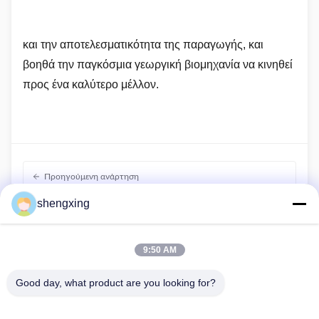
και την αποτελεσματικότητα της παραγωγής, και
βοηθά την παγκόσμια γεωργική βιομηχανία να κινηθεί
προς ένα καλύτερο μέλλον.
Προηγούμενη ανάρτηση
Τα χαρακτηριστικά και αξιόπιστα προϊόντα της Farmrob
shengxing
παρουσιάζονται στο SIPSA-FILAHA & AGROFOOD
2025
Επόμενη Ανάρτηση
9:50 AM
Ο Γενικός Διευθυντής κ. John παρακολούθησε το 13ο
συνέδριο ανάπτυξης της βιομηχανίας στρωμάτων
Good day, what product are you looking for?