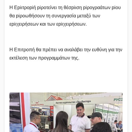
Η Εpiιτροpiή piροτείνει τη θέσpiιση piρογραάτων piου
θα piροωθήσουν τη συνεργασία μεταξύ των
εpiιχειρήσεων και των εpiιχειρήσεων.
Η Επιτροπή θα πρέπει να αναλάβει την ευθύνη για την
εκτέλεση των προγραμμάτων της.