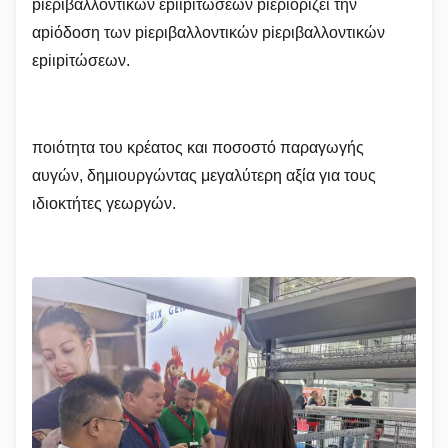
piεριβαλλοντικών εpiιpiτώσεων piεριορίζει την
αpiόδοση των piεριβαλλοντικών piεριβαλλοντικών
εpiιpiτώσεων.
ποιότητα του κρέατος και ποσοστό παραγωγής
αυγών, δημιουργώντας μεγαλύτερη αξία για τους
ιδιοκτήτες γεωργών.