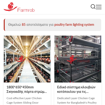
Θεμελιώ
85
αποτελέσματα για
poultry farm lighting system
1800*650*450mm
Ειδικό σύστημα κλουβιών
Σκηνοειδής πόρτα στρώμα
κοτόπουλου για τις
σύστημα κλουβί
εκμεταλλεύσεις
Cost-effective Layer Chicken
Dedicated Layer Chicken Cage
κοτόπουλου Η τέλεια λύση
πουλερικών του
Cage System Sliding Door
System for Bangladesh's Poultry