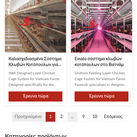
develops customized solutions
designs and manufactures
that account for local climate ...
equipment that fully aligns with
...
Καλοσχεδιασμένο Σύστημα
Ενιαίο σύστημα κλωβών
Κλωβών Κοτόπουλων για
κοτόπουλων στο Βιετνάμ
Φάρμες Βιετνάμ
Well-Designed Layer Chicken
Uniform Feeding Layer Chicken
Cage System for Vietnam Farms
Cage System for Vietnam Farms
Designed specifically for the
Farmrob specializes in designing
housing and management of
high-performance automated
Έρευνα τώρα
Έρευνα τώρα
laying hens, our Layer Chicken
poultry farming solutions that
Cage System provides a
enhance production efficiency
controlled, comfortable, and
and maximize productivity. Our
hygienic environment that
systems are engineered to meet
Προηγούμενο
1
2
...
9
10
Επόμενος
directly promotes higher egg
regional demands worldwide.
production rates and improves
Premium Construction ...
the overall health ...
Κατηγορίες προϊόντων