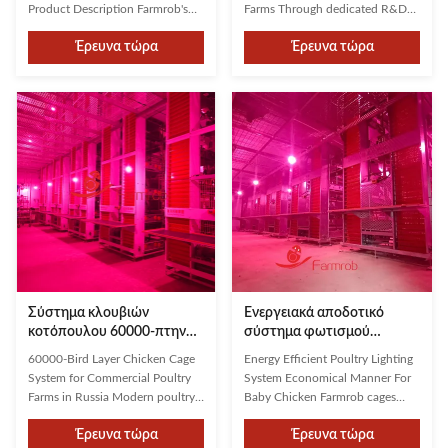
για τις εκμεταλλεύσεις
Μπαγκλαντές
Product Description Farmrob's
Farms Through dedicated R&D
πουλερικών
robust construction features
and collaboration with leading
Έρευνα τώρα
Έρευνα τώρα
stable brackets and reinforced
universities, Farmrob has
cage design capable of
developed an innovative solution
supporting multiple chickens
designed for modern poultry
securely. The thoughtful design
farming demands. As one of the
ensures a comfortable
top three companies in China,
environment for poultry,
Farmrob has earned client trust ...
enhancing chickens’ well...
Σύστημα κλουβιών
Ενεργειακά αποδοτικό
κοτόπουλου 60000-πτηνής
σύστημα φωτισμού
στρώσης για εμπορικές
πουλερικών 3 βαθμίδες - 8
60000-Bird Layer Chicken Cage
Energy Efficient Poultry Lighting
εκμεταλλεύσεις
βαθμίδες εξοπλισμός
System for Commercial Poultry
System Economical Manner For
πουλερικών στη Ρωσία
ανατροφής νεογνών
Farms in Russia Modern poultry
Baby Chicken Farmrob cages
πουλερικών
housing systems provide an
have the following features to
Έρευνα τώρα
Έρευνα τώρα
effective solution for conserving
ensure outstanding quality: 1.