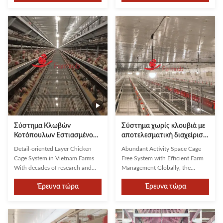
land resources and reducing
Birds can be raised on every level
construction costs. These
of the battery cage from day one.
systems significantly increase
2. The cage is well-designed for
stocking density while optimizing
all breeding operations,
limited space usage and ...
particularly for the ...
Σύστημα Κλωβών
Σύστημα χωρίς κλουβιά με
Κοτόπουλων Εστιασμένο
αποτελεσματική διαχείριση
στη Λεπτομέρεια σε
της γεωργικής
Detail-oriented Layer Chicken
Abundant Activity Space Cage
Φάρμες του Βιετνάμ
εκμετάλλευσης
Cage System in Vietnam Farms
Free System with Efficient Farm
With decades of research and
Management Globally, the
development experience, we
transition to cage-free systems is
Έρευνα τώρα
Έρευνα τώρα
specialize in providing advanced
widely recognized as a leading
poultry farming systems tailored
and progressive practice within
to the unique needs of farm
modern layer farming. To meet
owners worldwide. Our team
this growing demand, Farmrob