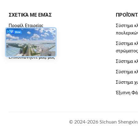
ΣΧΕΤΙΚΆ ΜΕ ΕΜΆΣ
ΠΡΟΪΌΝΤ
Προφίλ Εταιρείας
Σύστημα κ
πουλερικώ
Επισκεψή εργοστασίου
Σύστημα κ
Έλεγχος ποιότητας
στρώματος
Επικοινωνήστε μαζί μας
Σύστημα κ
Σύστημα κλ
Σύστημα χω
Έξυπνη Φά
© 2024-2026 Sichuan Shengxing 