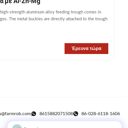
α με Al-Zn-Mg
high-strength aluminum alloy feeding trough comes in
s. The metal buckles are directly attached to the trough
Έρευνα τώρα
u@farmrob.com
8615882071508
86-028-6118-1606