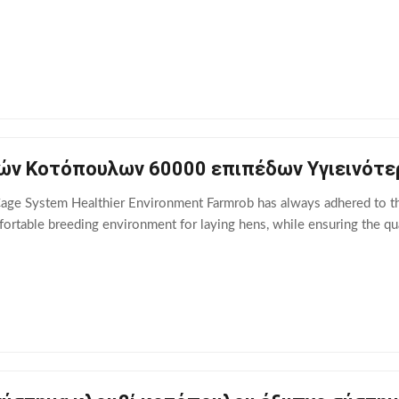
ν Κοτόπουλων 60000 επιπέδων Υγιεινότε
ge System Healthier Environment Farmrob has always adhered to the 
ortable breeding environment for laying hens, while ensuring the qual