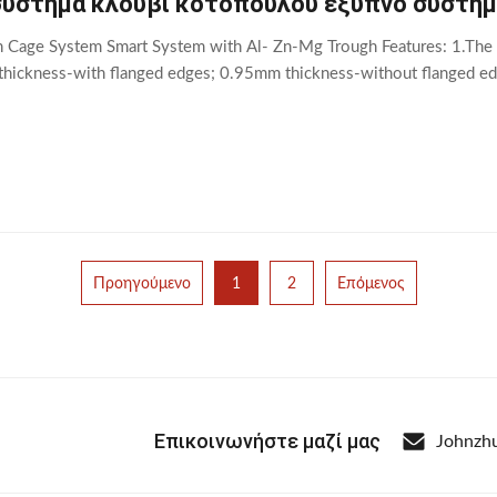
σύστημα κλουβί κοτόπουλου έξυπνο σύστημ
n Cage System Smart System with Al- Zn-Mg Trough Features: 1.The 
hickness-with flanged edges; 0.95mm thickness-without flanged edge
Προηγούμενο
1
2
Επόμενος
Επικοινωνήστε μαζί μας
Johnzh