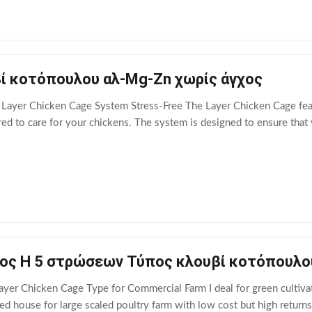
ί κοτόπουλου αλ-Mg-Zn χωρίς άγχος
Layer Chicken Cage System Stress-Free The Layer Chicken Cage feat
ired to care for your chickens. The system is designed to ensure that
ος H 5 στρώσεων Τύπος κλουβί κοτόπουλο
yer Chicken Cage Type for Commercial Farm I deal for green cultivat
sed house for large scaled poultry farm with low cost but high return