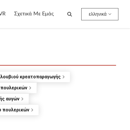
VR
Σχετικά Με Εμάς
ελληνικά
κλουβιού κρεατοπαραγωγής
 πουλερικών
ής αυγών
υ πουλερικών