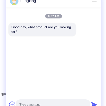
shengxing
ΓΡΉΓΟΡΟΙ ΣΎΝΔΕΣΜΟΙ
8:37 AM
Σπίτι
Good day, what product are you looking 
προϊόντα
for?
Ειδήσεις
Υποθέσεις
Sitemap
τηρούνται..
Πολιτική απορρήτου