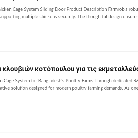
icken Cage System Sliding Door Product Description Farmrob's robust
supporting multiple chickens securely. The thoughtful design ensure
α κλουβιών κοτόπουλου για τις εκμεταλλε
n Cage System for Bangladesh's Poultry Farms Through dedicated R&D
ative solution designed for modern poultry farming demands. As one