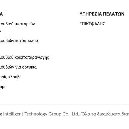
Α
ΥΠΗΡΕΣΊΑ ΠΕΛΑΤΏΝ
λουβιού μπαταριών
ΕΠΙΚΕΦΑΛΉΣ
ν
λουβιών κοτόπουλου
λουβιού κρεατοπαραγωγής
ουβιών για ορτύκια
ρίς κλουβί
ρμα
Intelligent Technology Group Co., Ltd.. Όλα τα δικαιώματα δια