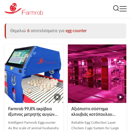
Θεμελιώ
6
αποτελέσματα για
egg counter
Farmrob 99,8% ακρίβεια
Αξιόπιστο σύστημα
έξυπνος μετρητής αυγών
κλουβιάς κοτόπουλου
25W 220V 50HZ ISO9001
στρώσης συλλογής αυγών
Intelligent Farmrob Eggcounter
Reliable Egg Collection Layer
εγκριθεί
για μεγάλες εκμεταλλεύσεις
As the scale of animal husbandry
Chicken Cage System for Large