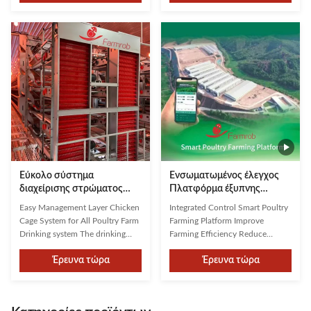
trough counter has been
and CO₂ levels allows staff to
specially set up. This device is
quickly identify and control
designed to accommodate
harmful factors, enabling timely
variations in tray widths between
adjustments to ventilation and
100-150mm, with an accuracy of
climate control ...
...
Εύκολο σύστημα
Ενσωματωμένος έλεγχος
διαχείρισης στρώματος
Πλατφόρμα έξυπνης
κλουβιών κοτόπουλων για
εκτροφής πουλερικών
Easy Management Layer Chicken
Integrated Control Smart Poultry
όλες τις εκμεταλλεύσεις
Βελτίωση της
Cage System for All Poultry Farm
Farming Platform Improve
πουλερικών
αποδοτικότητας της
Drinking system The drinking
Farming Efficiency Reduce
εκτροφής Μείωση του
system consists of high-quality
Operating Costs As the scale of
λειτουργικού κόστους
Έρευνα τώρα
Έρευνα τώρα
white round pipes with double
China's livestock industry
needle clamp nipples, designed
expands, production
to effectively prevent debris from
management faces challenges. In
clogging, water cups, pressure
the past, it relied on manual