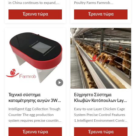
πουλερικών
in China continues to expand,
Poultry Farms Farmrob
production management has
specializes in large-scale poultry
Έρευνα τώρα
Έρευνα τώρα
remained a challenging issue. In
farming solutions, offering
the past, it relied on manual
customized planning from
labor, but now it depends on
construction to equipment
human intelligence. With the
design. Our systems account for
support of technological
weather conditions, wind
advancements,managing large-
direction, specific poultry breeds,
scale ...
and farm ...
Τεχνικό σύστημα
Εύχρηστο Σύστημα
καταμέτρησης αυγών 3W
Κλωβών Κοτόπουλων Layer
IP41 1 έτος εγγύηση
Ακριβής Έλεγχος
Intelligent Egg Collection Trough
Easy-to-use Layer Chicken Cage
Counter The egg production
System Precise Control Features
system requires precise counting
1.Intelligent Environment Control
of the egg output from each
System Real-time monitoring of
Έρευνα τώρα
Έρευνα τώρα
poultry house. Therefore, an egg
temperature, humidity, ammonia,