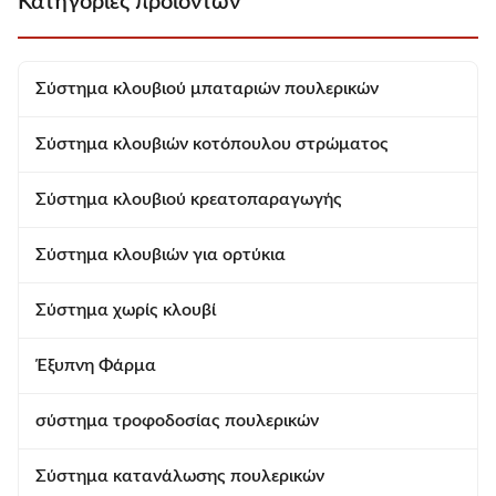
Κατηγορίες προϊόντων
regulators, terminals, and the
labor; now, it leverages
dosing pump. The ...
technology to enhance
management efficiency.Data ...
Σύστημα κλουβιού μπαταριών πουλερικών
Σύστημα κλουβιών κοτόπουλου στρώματος
Σύστημα κλουβιού κρεατοπαραγωγής
Σύστημα κλουβιών για ορτύκια
Σύστημα χωρίς κλουβί
Έξυπνη Φάρμα
σύστημα τροφοδοσίας πουλερικών
Σύστημα κατανάλωσης πουλερικών